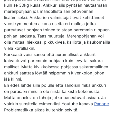
kuin se 30kg kuula. Ankkuri siis pyritään hautaamaan
merenpohjaan jos mahdollista sen pitovoiman
lisäämiseksi. Ankkurien valmistajat ovat kehittäneet
vuosikymmenten aikana useita eri malleja jotka
pureutuvat pohjaan toinen toistaan paremmin riippuen
pohjan laadusta. Taas muuttuja. Merenpohjahan voi
olla mutaa, hiekkaa, pikkukiveä, kalliota ja kaukomailla
vielä koralliakin.
Karkeasti voisi sanoa että auramalliset ankkurit
kaivautuvat paremmin pohjaan kuin levy tai sakara
malliset. Mutta kivikkoisessa pohjassa sakaramallinen
ankkuri saattaa löytää helpommin kivenkolon johon
jää kiinni.
En edes lähde sille polulle että sanoisin mikä ankkuri
on paras. Ei minulla ole niistä kaikista kokemusta.
Mutta onneksi on tahoja jotka paneutuvat asiaan. Ja
voinkin suositella esimerkiksi Youtube kanava
Panope
.
Problematiikka alkaa kuitenkin selvitä.