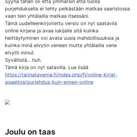
Syynä tähän oli että ymmärsin että tuolla
purjehduksella ei tehty pelkästään matkaa saaristossa
vaan tein yhtälailla matkaa itsessäni.
Tämä uudelleenkirjoitettu versio on nyt saatavila
online kirjana ja avaa lukijalle sitä kuinka
heittäytyminen voi avata uusia mahdollisuuksia ja
kuinka minä elvytin veneen mutta yhtälailla vene
elvytti minut.
Syvällistä... huh.
Tämä kirja on nyt satavilla. Lue lisää
https://tarinataverna.fi/index.php/fi/online-kirjat-
sisaeltoe/purjehdus-kuin-ennen-online
Joulu on taas