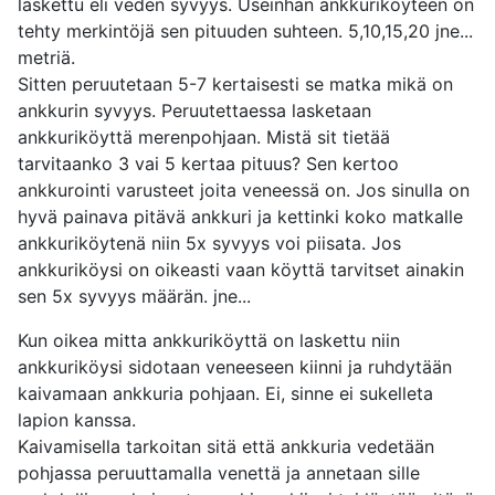
laskettu eli veden syvyys. Useinhan ankkuriköyteen on
tehty merkintöjä sen pituuden suhteen. 5,10,15,20 jne...
metriä.
Sitten peruutetaan 5-7 kertaisesti se matka mikä on
ankkurin syvyys. Peruutettaessa lasketaan
ankkuriköyttä merenpohjaan. Mistä sit tietää
tarvitaanko 3 vai 5 kertaa pituus? Sen kertoo
ankkurointi varusteet joita veneessä on. Jos sinulla on
hyvä painava pitävä ankkuri ja kettinki koko matkalle
ankkuriköytenä niin 5x syvyys voi piisata. Jos
ankkuriköysi on oikeasti vaan köyttä tarvitset ainakin
sen 5x syvyys määrän. jne...
Kun oikea mitta ankkuriköyttä on laskettu niin
ankkuriköysi sidotaan veneeseen kiinni ja ruhdytään
kaivamaan ankkuria pohjaan. Ei, sinne ei sukelleta
lapion kanssa.
Kaivamisella tarkoitan sitä että ankkuria vedetään
pohjassa peruuttamalla venettä ja annetaan sille