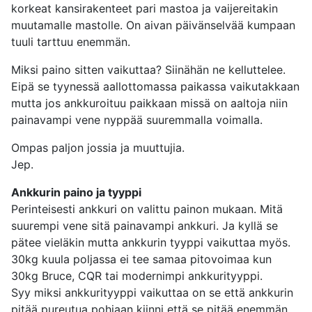
korkeat kansirakenteet pari mastoa ja vaijereitakin
muutamalle mastolle. On aivan päivänselvää kumpaan
tuuli tarttuu enemmän.
Miksi paino sitten vaikuttaa? Siinähän ne kelluttelee.
Eipä se tyynessä aallottomassa paikassa vaikutakkaan
mutta jos ankkuroituu paikkaan missä on aaltoja niin
painavampi vene nyppää suuremmalla voimalla.
Ompas paljon jossia ja muuttujia.
Jep.
Ankkurin paino ja tyyppi
Perinteisesti ankkuri on valittu painon mukaan. Mitä
suurempi vene sitä painavampi ankkuri. Ja kyllä se
pätee vieläkin mutta ankkurin tyyppi vaikuttaa myös.
30kg kuula poljassa ei tee samaa pitovoimaa kun
30kg Bruce, CQR tai modernimpi ankkurityyppi.
Syy miksi ankkurityyppi vaikuttaa on se että ankkurin
pitää pureutua pohjaan kiinni että se pitää enemmän