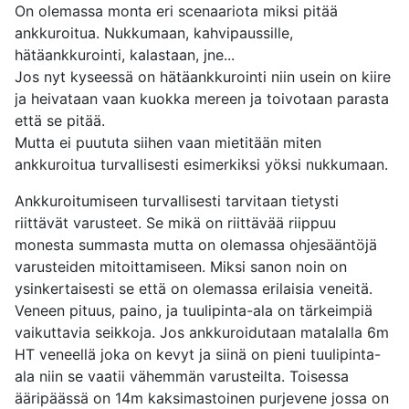
On olemassa monta eri scenaariota miksi pitää
ankkuroitua. Nukkumaan, kahvipaussille,
hätäankkurointi, kalastaan, jne...
Jos nyt kyseessä on hätäankkurointi niin usein on kiire
ja heivataan vaan kuokka mereen ja toivotaan parasta
että se pitää.
Mutta ei puututa siihen vaan mietitään miten
ankkuroitua turvallisesti esimerkiksi yöksi nukkumaan.
Ankkuroitumiseen turvallisesti tarvitaan tietysti
riittävät varusteet. Se mikä on riittävää riippuu
monesta summasta mutta on olemassa ohjesääntöjä
varusteiden mitoittamiseen. Miksi sanon noin on
ysinkertaisesti se että on olemassa erilaisia veneitä.
Veneen pituus, paino, ja tuulipinta-ala on tärkeimpiä
vaikuttavia seikkoja. Jos ankkuroidutaan matalalla 6m
HT veneellä joka on kevyt ja siinä on pieni tuulipinta-
ala niin se vaatii vähemmän varusteilta. Toisessa
ääripäässä on 14m kaksimastoinen purjevene jossa on