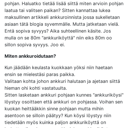
pohjan. Haluatko tietää lisää siittä miten arvioin pohjan
laatua tai valitsen paikan? Sitten kannattaa lukea
maksullinen artikkeli ankkuroinnista jossa sukelletaan
asiaan tätä blogia syvemmälle. Mutta jatketaan vielä.
Entä sopiva syvyys? Aika suhteellinen käsite. Jos
mulla on se 80m "ankkuriköyttä" niin eiks 80m oo
sillon sopiva syvyys. Joo ei.
Miten ankkuroidutaan?
Kun jäädään keulasta kuokkaan yöksi niin haetaan
ensin se mielestäsi paras paikka.
Valitaan kohta johon ankkuri halutaan ja ajetaan siittä
hieman ohi kohti vastatuulta.
Sitten lasketaan ankkuri pohjaan kunnes "ankkuriköysi"
löystyy osoittaen että ankkuri on pohjassa. Voihan sen
kuokan heittääkkin sinne pohjaan mutta mihin
asentoon se silloin päätyy? Kun köysi löystyy niin
tiedetään myös kuinka paljon ankkuriköyttä on