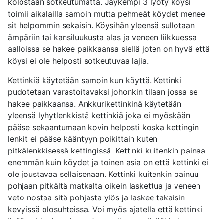
kolostaan sotkeutumatta. Jäykempi 3 lyöty köysi
toimii aikalailla samoin mutta pehmeät köydet menee
sit helpommin sekaisin. Köysihän yleensä sullotaan
ämpäriin tai kansiluukusta alas ja veneen liikkuessa
aalloissa se hakee paikkaansa siellä joten on hyvä että
köysi ei ole helposti sotkeutuvaa lajia.
Kettinkiä käytetään samoin kun köyttä. Kettinki
pudotetaan varastoitavaksi johonkin tilaan jossa se
hakee paikkaansa. Ankkurikettinkinä käytetään
yleensä lyhytlenkkistä kettinkiä joka ei myöskään
pääse sekaantumaan kovin helposti koska kettingin
lenkit ei pääse kääntyyn poikittain kuten
pitkälenkkisessä kettingissä. Kettinki kuitenkin painaa
enemmän kuin köydet ja toinen asia on että kettinki ei
ole joustavaa sellaisenaan. Kettinki kuitenkin painuu
pohjaan pitkältä matkalta oikein laskettua ja veneen
veto nostaa sitä pohjasta ylös ja laskee takaisin
kevyissä olosuhteissa. Voi myös ajatella että kettinki