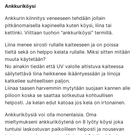
Ankkuriköysi
Ankkurin kiinnitys veneeseen tehdään jollain
pitkänomaisella kapineella kuten köysi, liina tai
kettinki. Viittaan tuohon "ankkuriköysi" termillä.
Liina menee sirosti rullalle kaiteeseen ja on poissa
tieltä sekä on helppo kelata rullalle. Miksi sitten mitään
muuta käytetään?
No ainakin tiedän että UV valolle altistuva kaiteessa
säilytettävä liina heikkenee ikääntyessään ja liinoja
katkeilee suhteellisen paljon.
Liinaa taasen harvemmin mytytään suojaan kannen alle
piiloon koska se saattaa sotkeutua kohtuullisen
helposti. Ja kelan edut katoaa jos kela on irtonainen.
Ankkuriköysiä voi olla monenlaisia. Oma
mieltymukseni ankkuriköytenä on 8 lyöty köysi joka
tuntuisi laskostuvan paikoilleen helposti ja nousevan