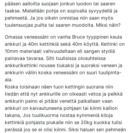
pääsen aalloilta suojaan jonkun luodon tai saaren
taakse. Mielellään pohja on sopivalla syvyydellä ja
pehmeetä. Ja jos oikein onnistaa niin saan myös
tuulensuojaa puilta tai saaren muodolta. Miksi näin?
Omassa veneessäni on vanha Bruce tyyppinen keula
ankkuri ja 40m kettinkiä sekä 40m köyttä. Kettinki on
10mm materiaali vahvuudeltaan eli sangen stydiä
painavaa tavaraa. Silti tuulisissa olosuhteissa
ankkurikettinki nousee tiukaksi ja suoraksi veneen ja
ankkurin väliin koska veneessäni on suuri tuulipinta-
ala.
Koska toisinaan näen tuon kettingin suorana niin
tiedän että nyt ankkurille on oikeasti vetoa ja pelkkä
ankkurin paino ei pitäisi venettä paikallaan vaan
ankkuri on kaivautuneena pohjaan tai kiinni kallion
takana, Jos tuulikuorma nostaa kymmeniä kiloja
kettinkiä pohjasta piukalle niin se 20kg kuokka tulisi
perässä jos se ei olisi kiinni. Siksi haluan sen pehmeän