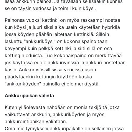
lisää ankkurin painoa. Ja tavallaan se lisääkin kunnes
se on täysin vedossa ja toimii kuin köysi.
Painonsa vuoksi kettinki on myös raskaampi nostaa
kun köysi ja juuri siksi aika usein käytetään hybridiä
jossa köyden päähän laitetaan kettinkiä. Silloin
laskettu "ankkuriköysi" on kokonaispainoltaan
kevyempi kuin pelkkä kettinki ja silti sillä on osa
kettingin eduista. Tuo kokonaispaino on merkittävää
jos käytössä ei ole ankkurivinssiä ja ankkuri nostetaan
käsin. Ankkurivinssillisissä veneissä usein
päädytäänkin kettingin käyttöön koska
"ankkuriköyden" painolla ei ole merkitystä.
Ankkuripaikan valinta
Kuten ylläolevasta nähdään on monia tekijöitä jotka
vaikuttavat ankkurin, ankkuriköyden ja myös
ankkurointipaikan valintaan.
Oma mieltymykseni ankkuripaikalle on sellainen jossa