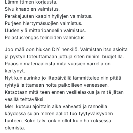
Lämmittimen korjausta.
Sivu knaapien valmistus.
Peräkajuutan kaapin hyllyjen valmistus.
Purjeen hiertymäsuojien valmistus.
Uuden ylä mittaripaneelin valmistus.
Pelastusrengas telineiden valmistus.
Joo mää oon hiukan DIY henkilö. Valmistan itse asioita
ja pystyn toteuttamaan juttuja siten minimi budjetilla.
Pääosin materiaaleista mitä vuosien varrella on
kertynyt.
Nyt kun aurinko jo iltapäivällä lämmittelee niin pitää
ryhtyä laittamaan noita paikoilleen veneeseen.
Katsotaan mitä teen ennen vesillelaskua ja mitä jätän
vesillä tehtäväksi.
Meri kutsuu ajoittain aika vahvasti ja rannoilla
käydessä sulan meren aallot tuo tyytyväisyyden
tunteen. Koko talvi onkin ollut kuin horroksessa
olemista.