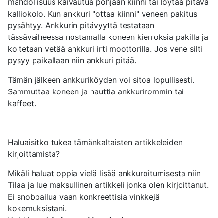
mahdollisuus kaivautua pohjaan kiinni tai löytää pitävä
kalliokolo. Kun ankkuri "ottaa kiinni" veneen pakitus
pysähtyy. Ankkurin pitävyyttä testataan
tässävaiheessa nostamalla koneen kierroksia pakilla ja
koitetaan vetää ankkuri irti moottorilla. Jos vene silti
pysyy paikallaan niin ankkuri pitää.
Tämän jälkeen ankkuriköyden voi sitoa lopullisesti.
Sammuttaa koneen ja nauttia ankkurirommin tai
kaffeet.
Haluaisitko tukea tämänkaltaisten artikkeleiden
kirjoittamista?
Mikäli haluat oppia vielä lisää ankkuroitumisesta niin
Tilaa ja lue maksullinen artikkeli
jonka olen kirjoittanut.
Ei snobbailua vaan konkreettisia vinkkejä
kokemuksistani.