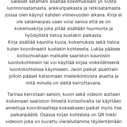
Salaiset satamani sisältää kokemuksiani yli 50stä
luonnonsatamasta, ankkuripaikasta ja retkisatamasta
joissa olen käynyt kahden viimevuoden aikana. Kirja ei
ole satamaopas vaan voisi sanoa että se on
kokemuskirja joka pitää sisällään huomioita ja
hyödyllistä tietoa kustakin paikasta.
Kirja sisältää kauniita kuvia, kokemuksia sekä tietoa
kuten koordinaatit kustakin kohteesta. Lukija pääsee
kotisohvaltaan matkalle saariston kauniisiin
luontokohteisiin tai voi käyttää kirjaa vinkkilähteenä
luontokohteissa käymiseen. Jaoin paikat alueittain
jolloin pääset katsomaan mielenkiintoista aluetta ja
mitä minulla on sieltä kerrottavana.
Tarinaa kerrotaan sanoin, kuvin sekä videoin auttaen
kokemaan saariston ihmeitä kotisohvalta tai käyttäen
annettuja koordinaatteja kokeakseen paikat myös itse
paikanpäällä. Osassa kirjan kohteista on QR linkki
videoon joka on kuvattu vierailullamme täydentämään