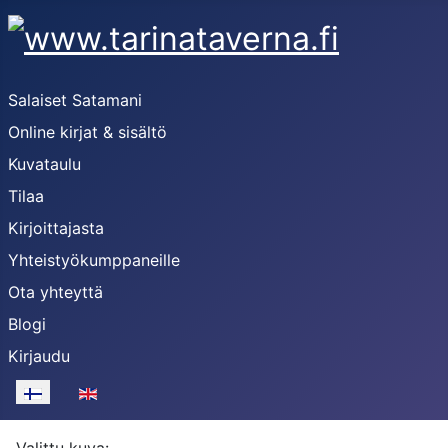
Salaiset Satamani
Online kirjat & sisältö
Kuvataulu
Tilaa
Kirjoittajasta
Yhteistyökumppaneille
Ota yhteyttä
Blogi
Vänö Merikaali 2024
Kirjaudu
Merikaali Vänön
rannalla.
Valitse kieli