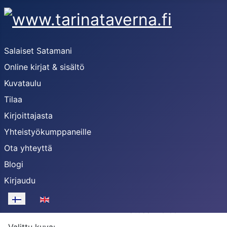
Salaiset Satamani
Online kirjat & sisältö
Kuvataulu
Tilaa
Kirjoittajasta
Yhteistyökumppaneille
Ota yhteyttä
Blogi
Sandön 2024
Kirjaudu
Sandönin
moreenisärkkä
Valitse kieli
katoaa mereen.