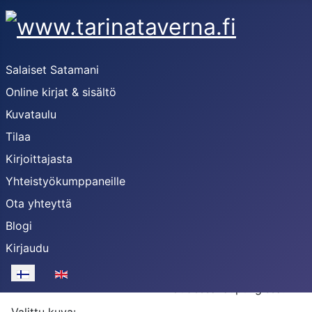
Salaiset Satamani
Online kirjat & sisältö
Kuvataulu
Tilaa
Kirjoittajasta
Yhteistyökumppaneille
Ota yhteyttä
Blogi
Uusikaupunki ilta
Kirjaudu
2024
Auringonlasku
Valitse kieli
Uudessakaupungissa.